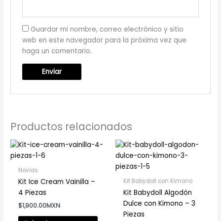
Guardar mi nombre, correo electrónico y sitio
web en este navegador para la próxima vez que
haga un comentario.
Productos relacionados
Este
Este
producto
prod
tiene
tiene
Novias
múltiples
múlti
Kit Babydoll con Kimono
Kit Ice Cream Vainilla –
variantes.
varia
4 Piezas
Kit Babydoll Algodón
Las
Las
Dulce con Kimono – 3
$
1,900.00
opciones
opci
Piezas
se
se