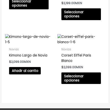
Seleccionar
$
2,199.00
pueden
pued
opciones
elegir
elegir
Seleccionar
en
en
opciones
la
la
página
pági
de
de
Este
producto
prod
prod
tiene
Novias
Novias
múlti
Kimono Largo de Novia
Corset Eiffel Paris
varia
Blanco
$
2,099.00
Las
$
2,099.00
opci
Añadir al carrito
se
Seleccionar
pued
opciones
elegir
en
la
pági
de