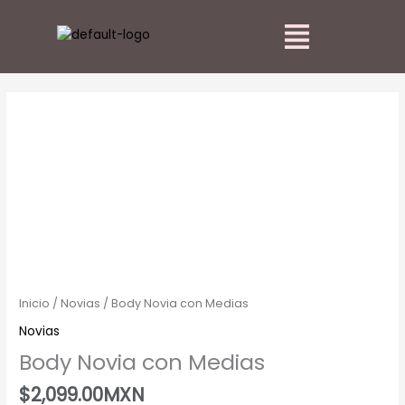
Ir
Main
al
Menu
contenido
Body
Novia
con
Medias
cantidad
Inicio
/
Novias
/ Body Novia con Medias
Novias
Body Novia con Medias
$
2,099.00