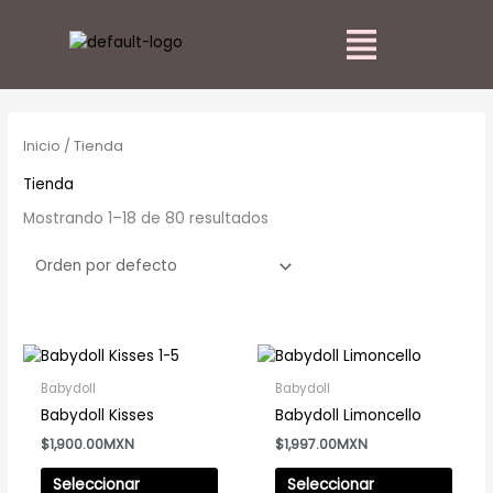
Ir
Main
al
Menu
contenido
Inicio
/ Tienda
Tienda
Mostrando 1–18 de 80 resultados
Este
Este
producto
prod
Babydoll
Babydoll
tiene
tiene
Babydoll Kisses
Babydoll Limoncello
múltiples
múlti
$
1,900.00
$
1,997.00
variantes.
varia
Las
Las
Seleccionar
Seleccionar