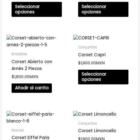
opciones
opci
Seleccionar
Seleccionar
se
se
opciones
opciones
pueden
pued
elegir
elegir
en
en
Este
la
la
prod
página
pági
Conjuntos
tiene
de
de
Bralettes
Corset Capri
múlti
producto
prod
Corset Abierto con
$
1,900.00
varia
Arnés 2 Piezas
Las
Seleccionar
$
1,800.00
opci
opciones
se
Añadir al carrito
pued
elegir
en
la
Este
Este
pági
producto
prod
Conjuntos
de
tiene
tiene
Novias
Corset Limoncello
prod
múltiples
múlti
Corset Eiffel Paris
$
1,900.00