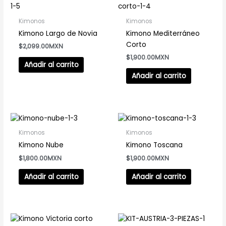
de
producto
Kimonos
Kimonos
Kimono Largo de Novia
Kimono Mediterráneo
Corto
$
2,099.00
$
1,900.00
Añadir al carrito
Añadir al carrito
Kimonos
Kimonos
Kimono Nube
Kimono Toscana
$
1,800.00
$
1,900.00
Añadir al carrito
Añadir al carrito
Este