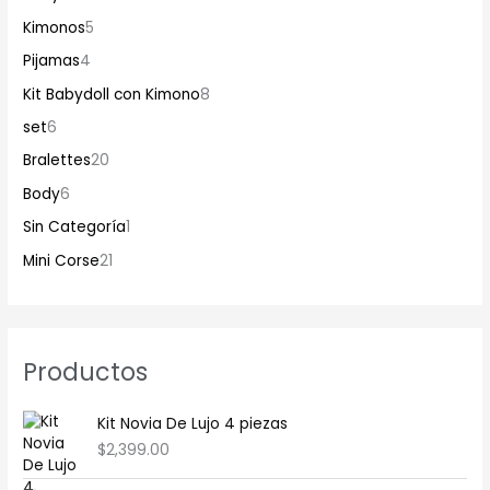
Kimonos
5
Pijamas
4
Kit Babydoll con Kimono
8
set
6
Bralettes
20
Body
6
Sin Categoría
1
Mini Corse
21
Productos
Kit Novia De Lujo 4 piezas
$
2,399.00