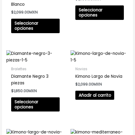
variantes.
varia
Blanco
Las
Las
Seleccionar
$
2,099.00
opciones
opci
opciones
se
se
Seleccionar
pueden
pued
opciones
elegir
elegir
en
en
la
la
Este
página
pági
producto
de
de
tiene
producto
prod
Bralettes
Novias
múltiples
Diamante Negro 3
Kimono Largo de Novia
variantes.
piezas
$
2,099.00
Las
$
1,850.00
opciones
Añadir al carrito
se
Seleccionar
pueden
opciones
elegir
en
la
página